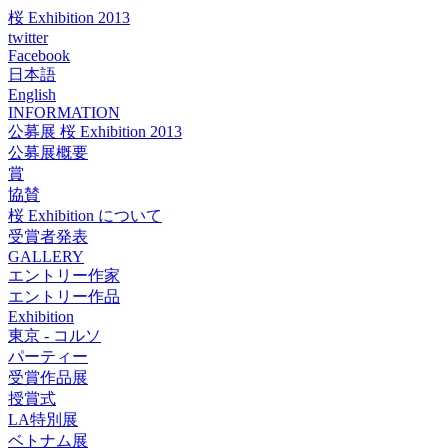
桜 Exhibition 2013
twitter
Facebook
日本語
English
INFORMATION
公募展 桜 Exhibition 2013
公募展概要
賞
協賛
桜 Exhibition について
受賞者発表
GALLERY
エントリー作家
エントリー作品
Exhibition
東京 - コルソ
パーティー
受賞作品展
授賞式
LA特別展
ベトナム展