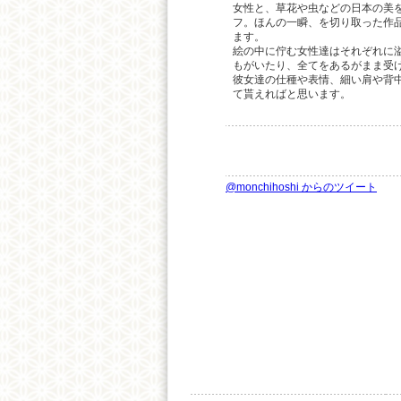
女性と、草花や虫などの日本の美
フ。ほんの一瞬、を切り取った作
ます。
絵の中に佇む女性達はそれぞれに
もがいたり、全てをあるがまま受
彼女達の仕種や表情、細い肩や背
て貰えればと思います。
@monchihoshi からのツイート