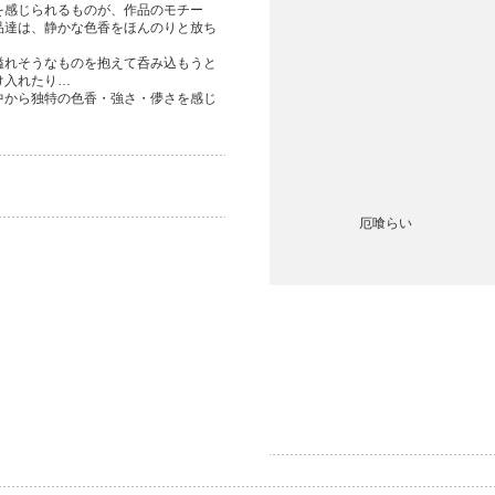
を感じられるものが、作品のモチー
品達は、静かな色香をほんのりと放ち
溢れそうなものを抱えて呑み込もうと
け入れたり…
中から独特の色香・強さ・儚さを感じ
厄喰らい