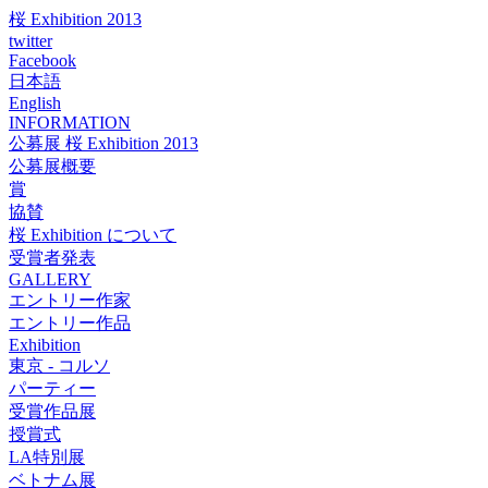
桜 Exhibition 2013
twitter
Facebook
日本語
English
INFORMATION
公募展 桜 Exhibition 2013
公募展概要
賞
協賛
桜 Exhibition について
受賞者発表
GALLERY
エントリー作家
エントリー作品
Exhibition
東京 - コルソ
パーティー
受賞作品展
授賞式
LA特別展
ベトナム展