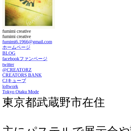
fumimi creative
fumimi creative
fumimi6.1966@gmail.com
ホームページ
BLOG
facebookファンページ
twitter
@CREATORZ
CREATORS BANK
CJキューブ
loftwork
Tokyo Otaku Mode
東京都武蔵野市在住