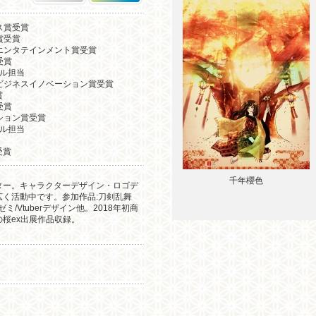
エンス賞受賞
ガ賞受賞
ディコス・エンタテインメント賞受賞
』受賞
ュアル担当
士フイルムビジネスイノベーション賞受賞
賞
』受賞
イゼーション賞受賞
ュアル担当
賞受賞
千年櫻色
ター。キャラクターデザイン・ロゴデ
く活動中です。参加作品:刀剣乱舞
ミ/Vtuberデザイン他。2018年初商
桜ex出展作品収録。