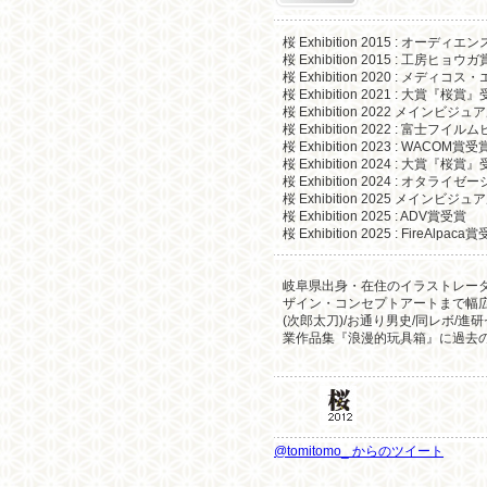
桜 Exhibition 2015 : オーディ
桜 Exhibition 2015 : 工房ヒョウ
桜 Exhibition 2020 : メ
桜 Exhibition 2021 : 大賞『桜賞
桜 Exhibition 2022 メインビジ
桜 Exhibition 2022 : 富
桜 Exhibition 2023 : WACOM賞受
桜 Exhibition 2024 : 大賞『桜賞
桜 Exhibition 2024 : オタラ
桜 Exhibition 2025 メインビジ
桜 Exhibition 2025 : ADV賞受賞
桜 Exhibition 2025 : FireAlpaca
岐阜県出身・在住のイラストレー
ザイン・コンセプトアートまで幅広
(次郎太刀)/お通り男史/同レボ/進研ゼ
業作品集『浪漫的玩具箱』に過去の
@tomitomo_ からのツイート