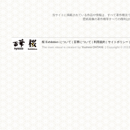
当サイトに掲載されている作品や情報は、すべて著作権法
壁紙画像の著作権等すべての権利は
桜 Exhibition について
|
百華について
|
利用規約
|
サイトポリシー
The main visual is created by
Yoshimi OHTANI
. | Copyright © 201