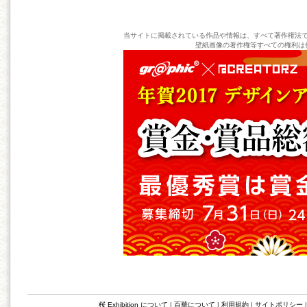
当サイトに掲載されている作品や情報は、すべて著作権法
壁紙画像の著作権等すべての権利は
桜 Exhibition について
|
百華について
|
利用規約
|
サイトポリシー