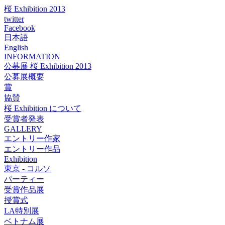
桜 Exhibition 2013
twitter
Facebook
日本語
English
INFORMATION
公募展 桜 Exhibition 2013
公募展概要
賞
協賛
桜 Exhibition について
受賞者発表
GALLERY
エントリー作家
エントリー作品
Exhibition
東京 - コルソ
パーティー
受賞作品展
授賞式
LA特別展
ベトナム展