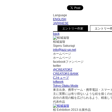
Language
ENGLISH
JAPANESE
エントリー作家
エントリー
back
桜城滋瑠
Sigeru Sakuragi
info@jazz-up.net
ホームページ
ホームページ
facebookファンページ
twitter
@CREATORZ
CREATORS BANK
CJキューブ
loftwork
Tokyo Otaku Mode
東京出身。携帯ゲーム・携帯電話・スマー
主に実際には有り得ないような絵を描くの
自分の表現の幅を広げられるよう、精進し
代表作品
桜 Exhibition 2013 出展作品