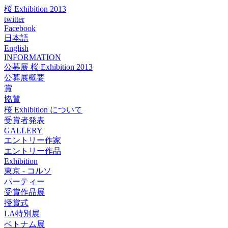
桜 Exhibition 2013
twitter
Facebook
日本語
English
INFORMATION
公募展 桜 Exhibition 2013
公募展概要
賞
協賛
桜 Exhibition について
受賞者発表
GALLERY
エントリー作家
エントリー作品
Exhibition
東京 - コルソ
パーティー
受賞作品展
授賞式
LA特別展
ベトナム展