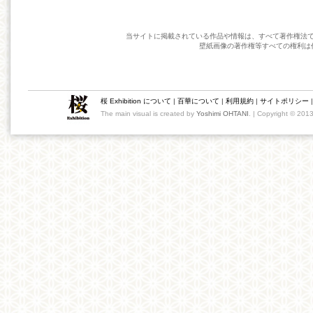
当サイトに掲載されている作品や情報は、すべて著作権法
壁紙画像の著作権等すべての権利は
桜 Exhibition について
|
百華について
|
利用規約
|
サイトポリシー
The main visual is created by
Yoshimi OHTANI
. | Copyright © 201