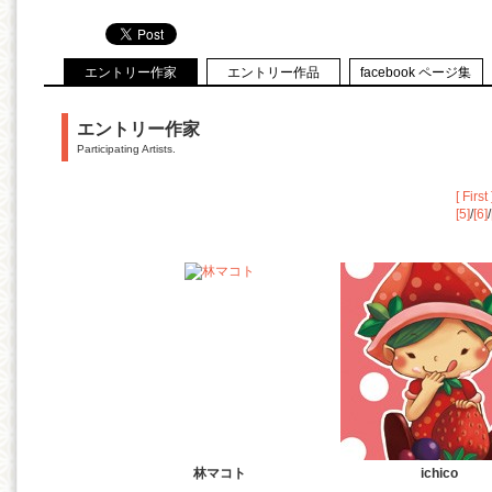
エントリー作家
エントリー作品
facebook ページ集
エントリー作家
Participating Artists.
[ First 
[5]
/
[6]
/
林マコト
ichico