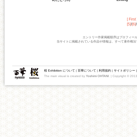
[ First 
[5]
/
[6]
/
エントリー作家掲載順序はプロフィー
当サイトに掲載されている作品や情報は、すべて著作権法
桜 Exhibition について
|
百華について
|
利用規約
|
サイトポリシー
The main visual is created by
Yoshimi OHTANI
. | Copyright © 201