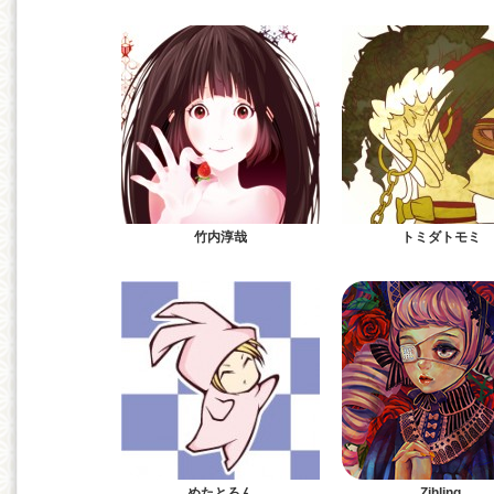
竹内淳哉
トミダトモミ
めたとろん
Zihling