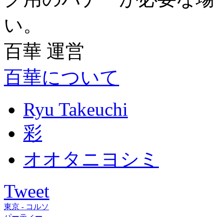
い。
百華 運営
百華について
Ryu Takeuchi
彩
オオタニヨシミ
Tweet
東京 - コルソ
パーティー