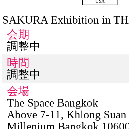
USA
SAKURA Exhibition in 
会期
調整中
時間
調整中
会場
The Space Bangkok
Above 7-11, Khlong Suan P
Millenium Bangkok 1060