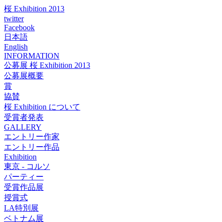
桜 Exhibition 2013
twitter
Facebook
日本語
English
INFORMATION
公募展 桜 Exhibition 2013
公募展概要
賞
協賛
桜 Exhibition について
受賞者発表
GALLERY
エントリー作家
エントリー作品
Exhibition
東京 - コルソ
パーティー
受賞作品展
授賞式
LA特別展
ベトナム展