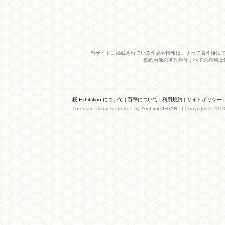
当サイトに掲載されている作品や情報は、すべて著作権法
壁紙画像の著作権等すべての権利は
桜 Exhibition について
|
百華について
|
利用規約
|
サイトポリシー
The main visual is created by
Yoshimi OHTANI
. | Copyright © 201