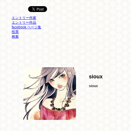
エントリー作家
エントリー作品
facebook ページ集
投票
検索
sioux
sioux