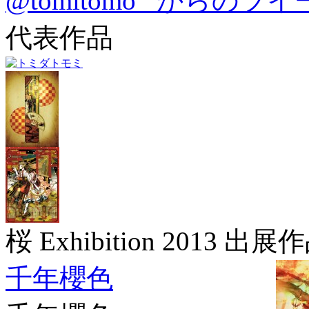
@tomitomo_ からのツ
代表作品
桜 Exhibition 2013 出展
千年櫻色