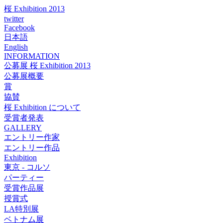
桜 Exhibition 2013
twitter
Facebook
日本語
English
INFORMATION
公募展 桜 Exhibition 2013
公募展概要
賞
協賛
桜 Exhibition について
受賞者発表
GALLERY
エントリー作家
エントリー作品
Exhibition
東京 - コルソ
パーティー
受賞作品展
授賞式
LA特別展
ベトナム展