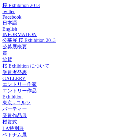
桜 Exhibition 2013
twitter
Facebook
日本語
English
INFORMATION
公募展 桜 Exhibition 2013
公募展概要
賞
協賛
桜 Exhibition について
受賞者発表
GALLERY
エントリー作家
エントリー作品
Exhibition
東京 - コルソ
パーティー
受賞作品展
授賞式
LA特別展
ベトナム展