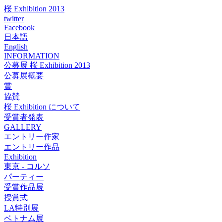
桜 Exhibition 2013
twitter
Facebook
日本語
English
INFORMATION
公募展 桜 Exhibition 2013
公募展概要
賞
協賛
桜 Exhibition について
受賞者発表
GALLERY
エントリー作家
エントリー作品
Exhibition
東京 - コルソ
パーティー
受賞作品展
授賞式
LA特別展
ベトナム展