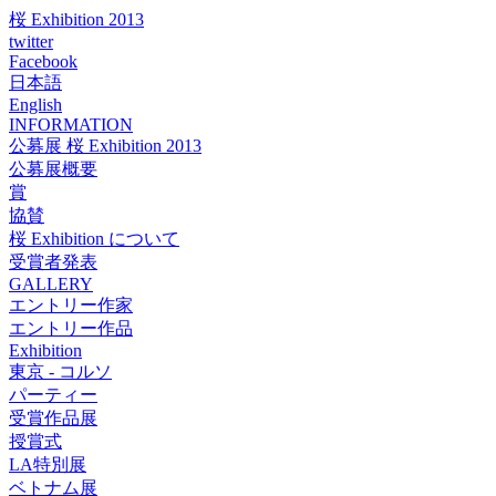
桜 Exhibition 2013
twitter
Facebook
日本語
English
INFORMATION
公募展 桜 Exhibition 2013
公募展概要
賞
協賛
桜 Exhibition について
受賞者発表
GALLERY
エントリー作家
エントリー作品
Exhibition
東京 - コルソ
パーティー
受賞作品展
授賞式
LA特別展
ベトナム展