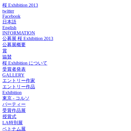
桜 Exhibition 2013
twitter
Facebook
日本語
English
INFORMATION
公募展 桜 Exhibition 2013
公募展概要
賞
協賛
桜 Exhibition について
受賞者発表
GALLERY
エントリー作家
エントリー作品
Exhibition
東京 - コルソ
パーティー
受賞作品展
授賞式
LA特別展
ベトナム展