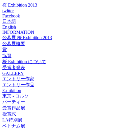
桜 Exhibition 2013
twitter
Facebook
日本語
English
INFORMATION
公募展 桜 Exhibition 2013
公募展概要
賞
協賛
桜 Exhibition について
受賞者発表
GALLERY
エントリー作家
エントリー作品
Exhibition
東京 - コルソ
パーティー
受賞作品展
授賞式
LA特別展
ベトナム展