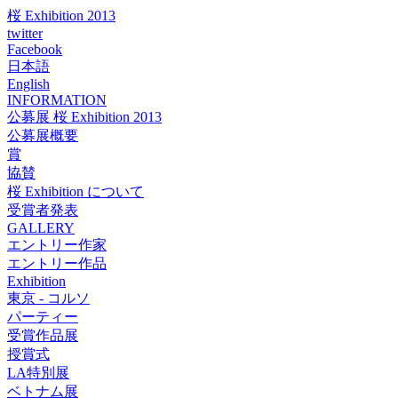
桜 Exhibition 2013
twitter
Facebook
日本語
English
INFORMATION
公募展 桜 Exhibition 2013
公募展概要
賞
協賛
桜 Exhibition について
受賞者発表
GALLERY
エントリー作家
エントリー作品
Exhibition
東京 - コルソ
パーティー
受賞作品展
授賞式
LA特別展
ベトナム展