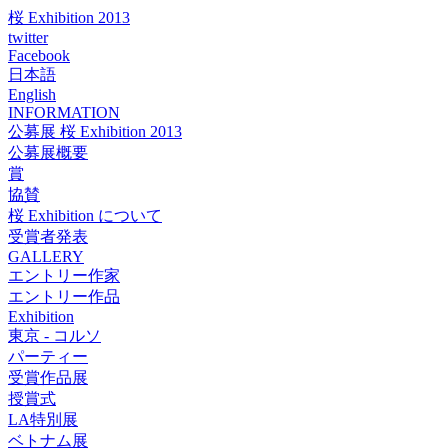
桜 Exhibition 2013
twitter
Facebook
日本語
English
INFORMATION
公募展 桜 Exhibition 2013
公募展概要
賞
協賛
桜 Exhibition について
受賞者発表
GALLERY
エントリー作家
エントリー作品
Exhibition
東京 - コルソ
パーティー
受賞作品展
授賞式
LA特別展
ベトナム展