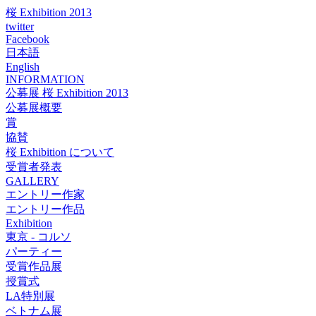
桜 Exhibition 2013
twitter
Facebook
日本語
English
INFORMATION
公募展 桜 Exhibition 2013
公募展概要
賞
協賛
桜 Exhibition について
受賞者発表
GALLERY
エントリー作家
エントリー作品
Exhibition
東京 - コルソ
パーティー
受賞作品展
授賞式
LA特別展
ベトナム展