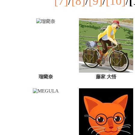
[7]
/
[8]
/
[9]
/
[10]
/
[
瑠藺奈
藤家 大悟