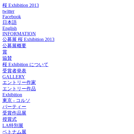
桜 Exhibition 2013
twitter
Facebook
日本語
English
INFORMATION
公募展 桜 Exhibition 2013
公募展概要
賞
協賛
桜 Exhibition について
受賞者発表
GALLERY
エントリー作家
エントリー作品
Exhibition
東京 - コルソ
パーティー
受賞作品展
授賞式
LA特別展
ベトナム展