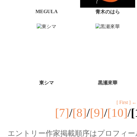
MEGULA
青木のはら
東シマ
黒瀬來華
[ First ]
←
[7]
/
[8]
/
[9]
/
[10]
/
[
エントリー作家掲載順序はプロフィー