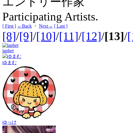
エントリー作家
Participating Artists.
[ First ]
←Back
・
Next→
[ Last ]
[8]
/
[9]
/
[10]
/
[11]
/
[12]
/
[13]
/
[
laphet
ゆまむ
ゆっけ