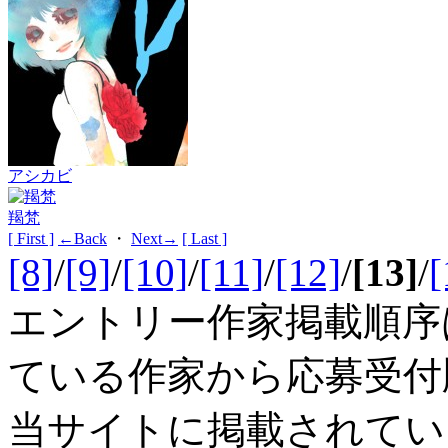
アシカビ
羯梵
[ First ]
←Back
・
Next→
[ Last ]
[8]
/
[9]
/
[10]
/
[11]
/
[12]
/
[13]
/
[
エントリー作家掲載順序
ている作家から応募受付
当サイトに掲載されてい