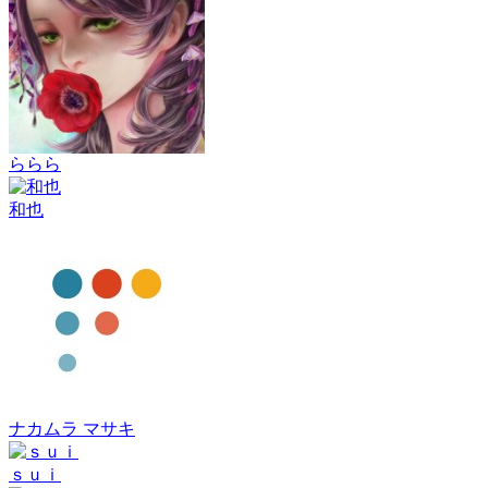
ららら
和也
ナカムラ マサキ
ｓｕｉ