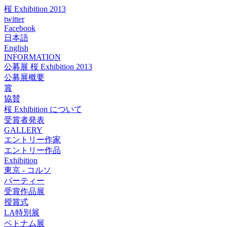
桜 Exhibition 2013
twitter
Facebook
日本語
English
INFORMATION
公募展 桜 Exhibition 2013
公募展概要
賞
協賛
桜 Exhibition について
受賞者発表
GALLERY
エントリー作家
エントリー作品
Exhibition
東京 - コルソ
パーティー
受賞作品展
授賞式
LA特別展
ベトナム展