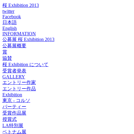
桜 Exhibition 2013
twitter
Facebook
日本語
English
INFORMATION
公募展 桜 Exhibition 2013
公募展概要
賞
協賛
桜 Exhibition について
受賞者発表
GALLERY
エントリー作家
エントリー作品
Exhibition
東京 - コルソ
パーティー
受賞作品展
授賞式
LA特別展
ベトナム展