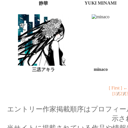
YUKI MINAMI
静華
minaco
三丞アキラ
[ First ]
←
[1]
/
[2]
/
[
エントリー作家掲載順序はプロフィー
示さ
当サイトに掲載されている作品や情報